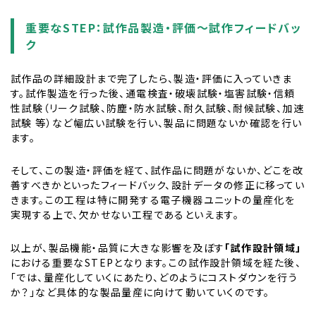
重要なSTEP：試作品製造・評価～試作フィードバッ
ク
試作品の詳細設計まで完了したら、製造・評価に入っていきま
す。試作製造を行った後、通電検査・破壊試験・塩害試験・信頼
性試験（リーク試験、防塵・防水試験、耐久試験、耐候試験、加速
試験 等）など幅広い試験を行い、製品に問題ないか確認を行い
ます。
そして、この製造・評価を経て、試作品に問題がないか、どこを改
善すべきかといったフィードバック、設計データの修正に移ってい
きます。この工程は特に開発する電子機器ユニットの量産化を
実現する上で、欠かせない工程であるといえます。
以上が、製品機能・品質に大きな影響を及ぼす
「試作設計領域」
における重要なSTEPとなります。この試作設計領域を経た後、
「では、量産化していくにあたり、どのようにコストダウンを行う
か？」など具体的な製品量産に向けて動いていくのです。