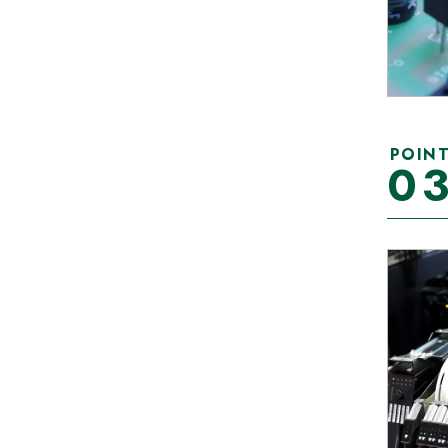
POIN
0