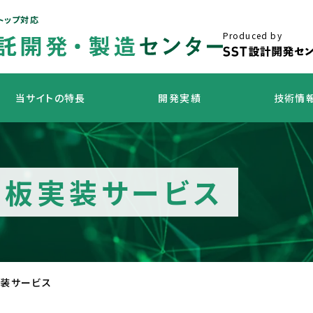
トップ対応
Produced by
当サイトの特長
開発実績
技術情
課題解決事例
開発・設計豆
基板実装サービス
実装サービス