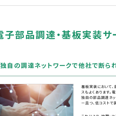
電子部品調達・基板実装サ
T
1
独自の調達ネットワークで他社で断ら
基板実装において、
スもよくあります。
独自の部品調達ネッ
ー且つ、低コストで
これにより、納期・