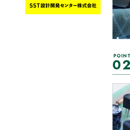
POIN
0