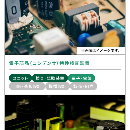
電子部品（コンデンサ）特性検査装置
ユニット
検査･試験装置
電子･電気
回路･基板設計
機構設計
製造･組立