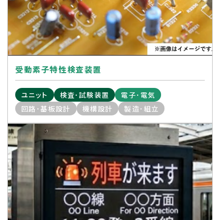
受動素子特性検査装置
ユニット
検査･試験装置
電子･電気
回路･基板設計
機構設計
製造･組立