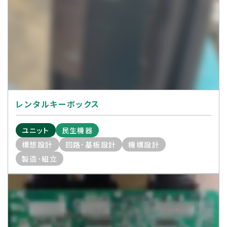
レンタルキーボックス
ユニット
民生機器
構想設計
回路･基板設計
機構設計
製造･組立