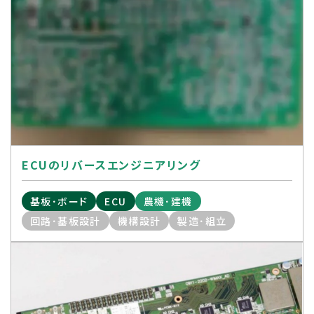
ECUのリバースエンジニアリング
基板･ボード
ECU
農機･建機
回路･基板設計
機構設計
製造･組立