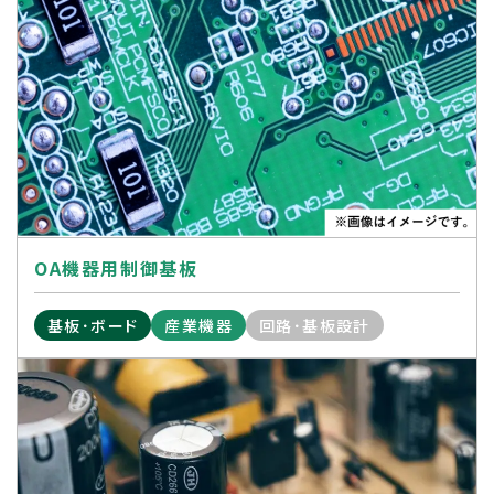
OA機器用制御基板
基板･ボード
産業機器
回路･基板設計