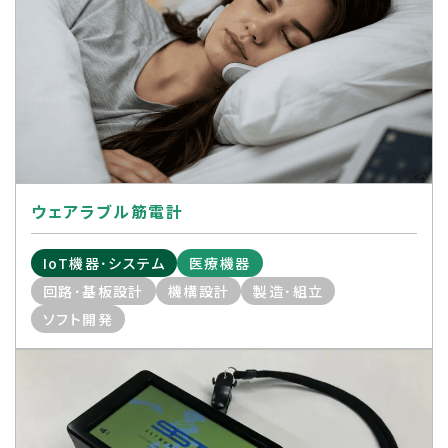
ウェアラブル筋電計
IoT機器･システム
医療機器
回路･基板設計
機構設計
製造･組立
ソフト開発