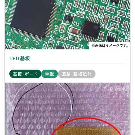
LED基板
基板･ボード
車載
回路･基板設計