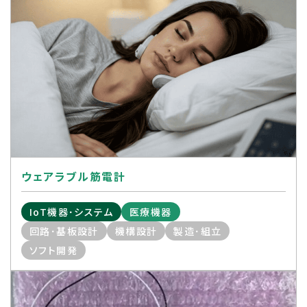
ウェアラブル筋電計
IoT機器･システム
医療機器
回路･基板設計
機構設計
製造･組立
ソフト開発