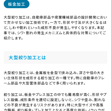
板金加工
大型絞り加工は、自動車部品や産業機械部品の設計開発におい
て欠かせない加工技術です。一方で、形状や寸法が大きくなるほ
ど、しわや割れといった成形不良が発生しやすくなります。本記
事では、シワ・割れの発生メカニズムと具体的な対策についてご
紹介します。
大型絞り加工とは
大型絞り加工とは、金属板を金型で挟み込み、深さや径の大き
い立体形状を成形する絞り加工の一種です。特に自動車のフレ
ーム部品や大型筐体部品などで多く用いられます。
絞り加工は、板金やプレス加工の中でも難易度が高く、形状やプ
レス設備、成形条件を適切に設定しないと、シワや歪み、割れな
どの不良が発生するリスクがあります。特に大型サイズや高張
力鋼板、絞り板金・プレス加工となると高度な技術・ノウハウが