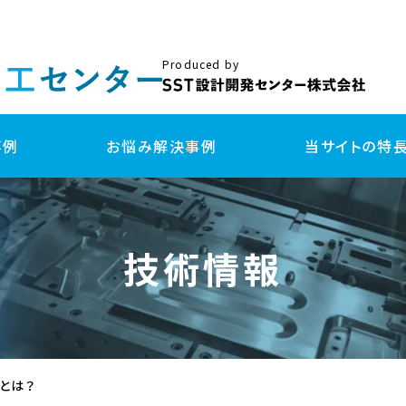
Produced by
事例
お悩み解決事例
当サイトの特
試作
量
技術情報
3DプリンターFDM方式 試作
金
切削加工 試作
樹
板金/プレス加工 試作
板
真空注型 試作
射
3Dプリンター(光造形・粉体造形) 試作
射出成形用 簡易型 試作
ダイカスト鋳造 試作
とは？