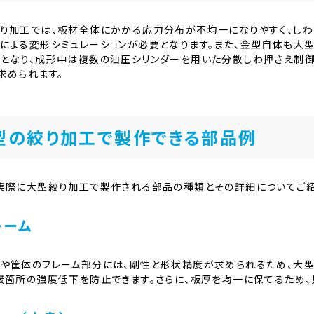
り加工では、板材全体にかかる応力分布が不均一になりやすく、しわや
による変形シミュレーションが必要となります。また、金型自体も大
となり、成形中は複数の油圧シリンダーを用いた分散しわ押さえ制御
求められます。
型の絞り加工で製作できる部品例
実際に大型絞り加工で製作される部品の種類とその詳細についてご紹
レーム
や筐体のフレーム部分には、剛性と形状精度が求められるため、大型
接箇所の強度低下を防止できます。さらに、板厚を均一に保てるため、