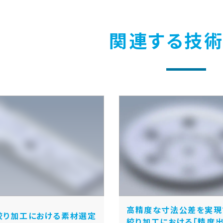
関連する技
高精度な寸法公差を実現
絞り加工における素材選定
絞り加工における「精度出