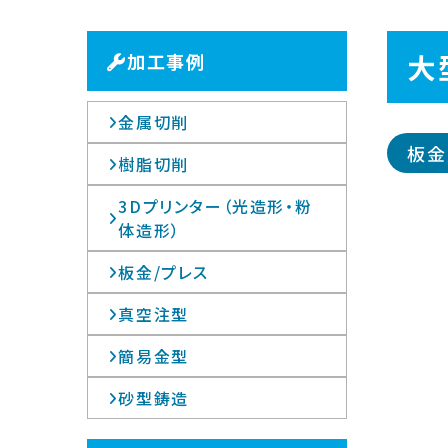
大
加工事例
金属切削
板金
樹脂切削
3Dプリンター（光造形・粉
体造形）
板金/プレス
真空注型
簡易金型
砂型鋳造