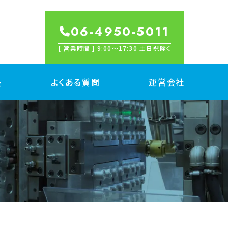
06-4950-5011
[ 営業時間 ] 9:00〜17:30 土日祝除く
長
よくある質問
運営会社
産
属切削 量産
脂切削 量産
金/プレス加工 量産
出成形 量産