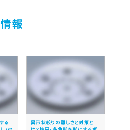
術情報
する
異形状絞りの難しさと対策と
し」の
は？楕円・多角形を形にするポ