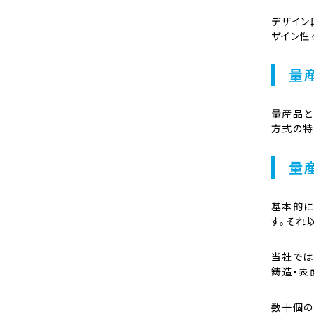
デザイン
ザイン性
量
量産品と
方式の特
量
基本的に
す。それ
当社では
鋳造・表
数十個の