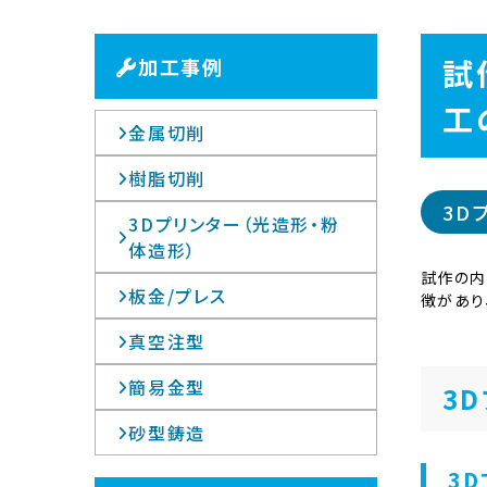
試
加工事例
工
金属切削
樹脂切削
3D
3Dプリンター（光造形・粉
体造形）
試作の内
板金/プレス
徴があり
真空注型
簡易金型
3
砂型鋳造
3