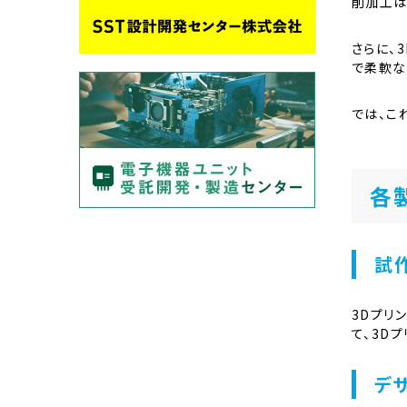
削加工は
さらに、
で柔軟な
では、こ
各
試
3Dプリ
て、3D
デ