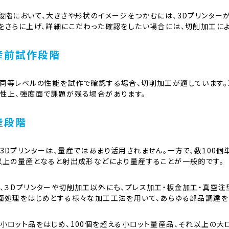
段階において、大きさや形状のイメージをつかむには、3Dプリンター
をさらに上げ、詳細にこだわった確認をしたい場合には、切削加工に
産前試作段階
同等レベルの性能を試作で確認する場合、切削加工が適しています。
性上、強度面で課題が残る場合があります。
産段階
3Dプリンターは、量産ではあまり活用されません。一方で、数100
以上の量産となると射出成形などにより量産することが一般的です。
、３Dプリンターや切削加工以外にも、プレス加工・板金加工・真空注
面処理をはじめとする様々な加工工法を用いて、あらゆる部品調達を
小ロット品をはじめ、100個を超える小ロット量産品、それ以上の大