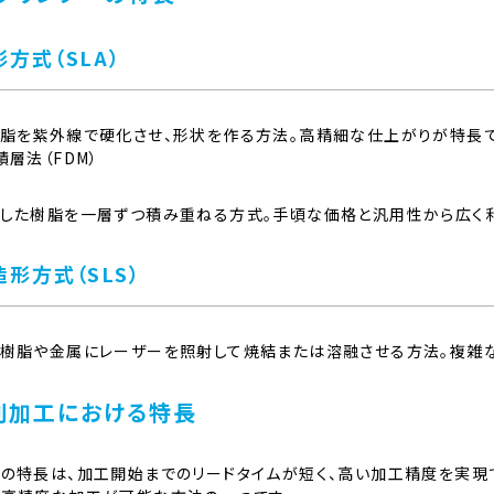
形方式（SLA）
脂を紫外線で硬化させ、形状を作る方法。高精細な仕上がりが特長で
積層法（FDM）
した樹脂を一層ずつ積み重ねる方式。手頃な価格と汎用性から広く利
造形方式（SLS）
樹脂や金属にレーザーを照射して焼結または溶融させる方法。複雑
削加工における特長
の特長は、加工開始までのリードタイムが短く、高い加工精度を実現