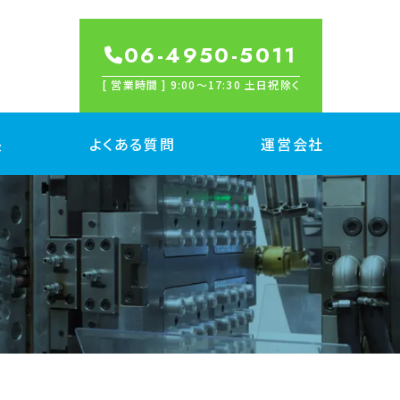
06-4950-5011
[ 営業時間 ] 9:00〜17:30 土日祝除く
長
よくある質問
運営会社
産
属切削 量産
脂切削 量産
金/プレス加工 量産
出成形 量産