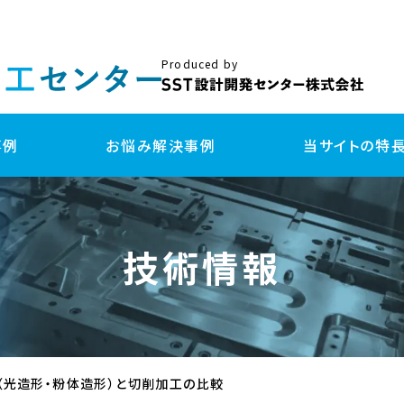
Produced by
事例
お悩み解決事例
当サイトの特
試作
量
技術情報
3DプリンターFDM方式 試作
金
切削加工 試作
樹
板金/プレス加工 試作
板
真空注型 試作
射
3Dプリンター(光造形・粉体造形) 試作
射出成形用 簡易型 試作
ダイカスト鋳造 試作
（光造形・粉体造形）と切削加工の比較