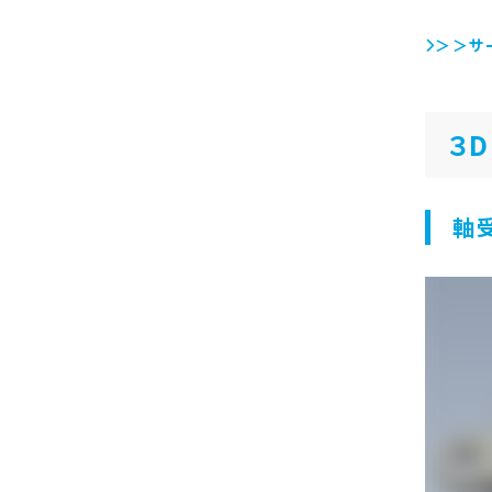
＞＞サ
３
軸