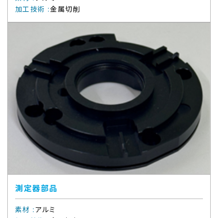
加工技術
:
金属切削
測定器部品
素材
:
アルミ