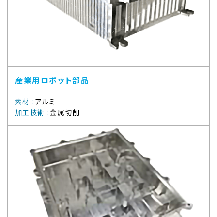
産業用ロボット部品
素材
:
アルミ
加工技術
:
金属切削