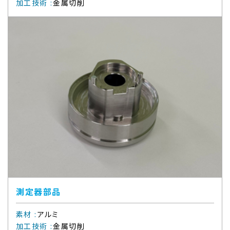
加工技術
:
金属切削
測定器部品
素材
:
アルミ
加工技術
:
金属切削