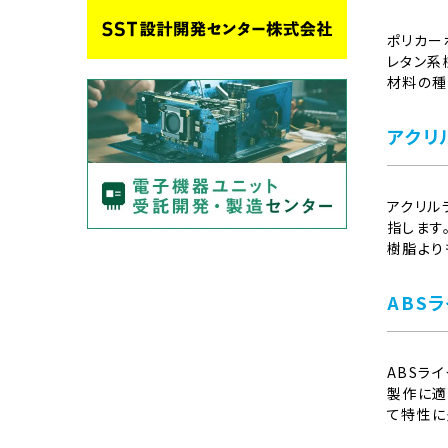
ポリカー
レタン系
材料の種
アクリ
アクリル
指します
樹脂より
ABS
ABSラ
製作に適
て特性に