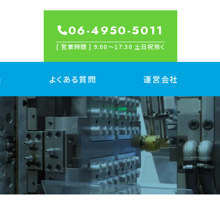
06-4950-5011
[ 営業時間 ] 9:00〜17:30 土日祝除く
長
よくある質問
運営会社
産
属切削 量産
脂切削 量産
金/プレス加工 量産
出成形 量産