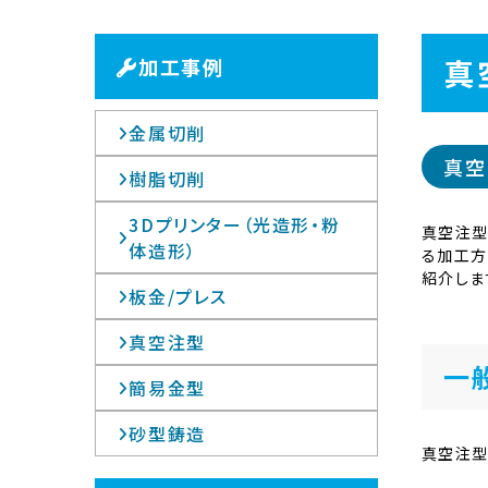
真
加工事例
金属切削
真空
樹脂切削
3Dプリンター（光造形・粉
真空注型
体造形）
る加工方
紹介しま
板金/プレス
真空注型
一
簡易金型
砂型鋳造
真空注型