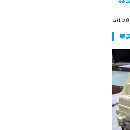
当社の真
産