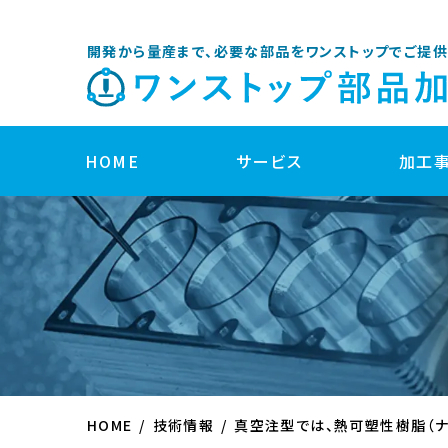
開発から量産まで、必要な部品をワンストップでご提供
HOME
サービス
加工
開発サポート
製品企画・開発サポート
部品設計サポート
HOME
技術情報
真空注型では、熱可塑性樹脂（ナ