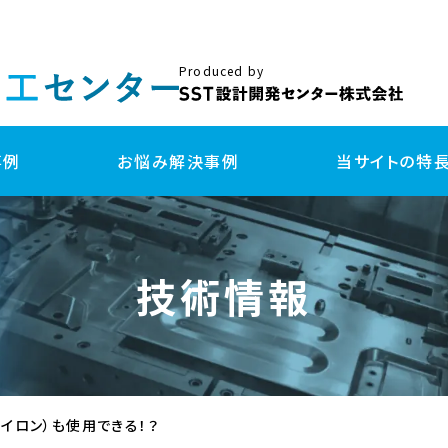
Produced by
事例
お悩み解決事例
当サイトの特
試作
量
技術情報
3DプリンターFDM方式 試作
金
切削加工 試作
樹
板金/プレス加工 試作
板
真空注型 試作
射
3Dプリンター(光造形・粉体造形) 試作
射出成形用 簡易型 試作
ダイカスト鋳造 試作
イロン）も使用できる！？