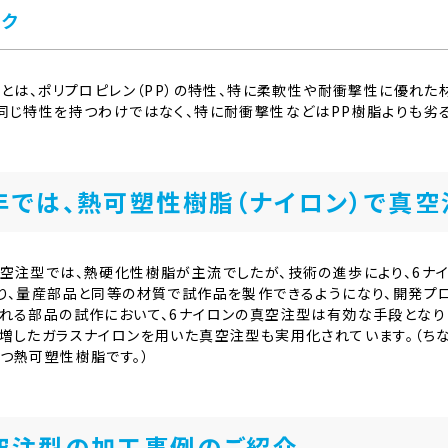
イク
クとは、ポリプロピレン（PP）の特性、特に柔軟性や耐衝撃性に優れた材
同じ特性を持つわけではなく、特に耐衝撃性などはPP樹脂よりも劣
年では、熱可塑性樹脂（ナイロン）で真空
空注型では、熱硬化性樹脂が主流でしたが、技術の進歩により、6ナ
り、量産部品と同等の材質で試作品を製作できるようになり、開発プ
れる部品の試作において、6ナイロンの真空注型は有効な手段となり
増したガラスナイロンを用いた真空注型も実用化されています。（ちな
つ熱可塑性樹脂です。）
空注型の加工事例のご紹介