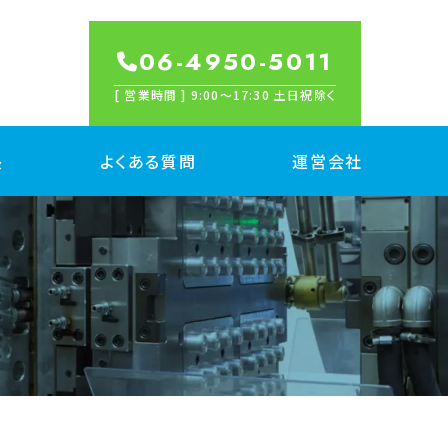
06-4950-5011
[ 営業時間 ] 9:00〜17:30 土日祝除く
長
よくある質問
運営会社
産
属切削 量産
脂切削 量産
金/プレス加工 量産
出成形 量産