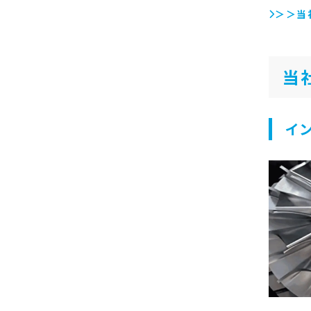
＞＞当
当
イ