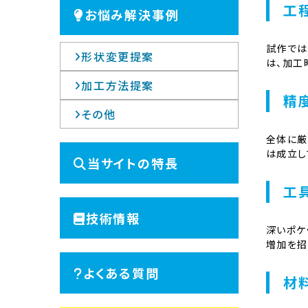
工
お悩み解決事例
試作では
形状変更提案
は、加工
加工方法提案
精
その他
全体に厳
は成立し
当サイトの特長
工
技術情報
深いポケ
増加を招
よくある質問
材