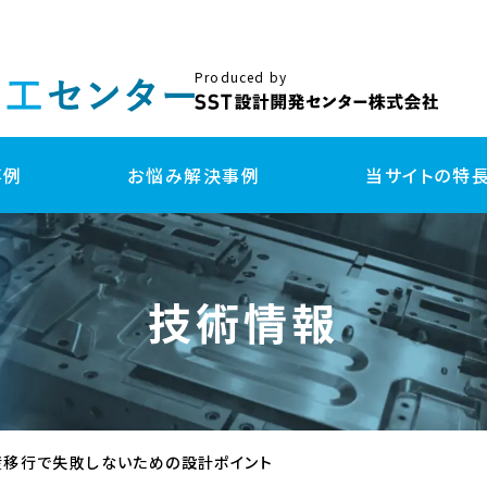
Produced by
事例
お悩み解決事例
当サイトの特
試作
量
技術情報
3DプリンターFDM方式 試作
金
切削加工 試作
樹
板金/プレス加工 試作
板
真空注型 試作
射
3Dプリンター(光造形・粉体造形) 試作
射出成形用 簡易型 試作
ダイカスト鋳造 試作
産移行で失敗しないための設計ポイント