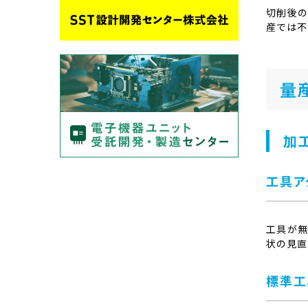
切削後の
産では不
量
加
工具ア
工具が無
状の見直
標準工