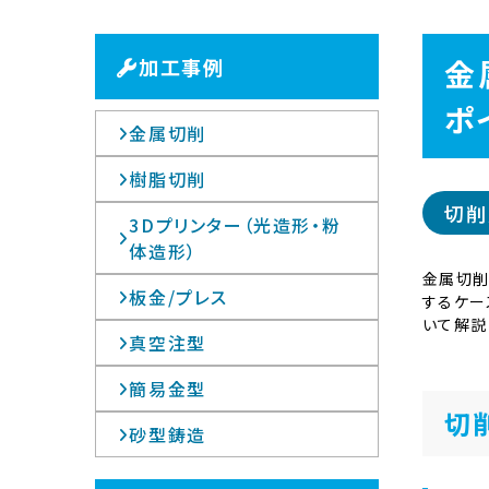
金
加工事例
ポ
金属切削
樹脂切削
切削
3Dプリンター（光造形・粉
体造形）
金属切削
板金/プレス
するケー
いて解説
真空注型
簡易金型
切
砂型鋳造