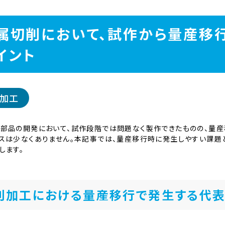
属切削において、試作から量産移
イント
加工
部品の開発において、試作段階では問題なく製作できたものの、量
スは少なくありません。本記事では、量産移行時に発生しやすい課題
します。
削加工における量産移行で発生する代