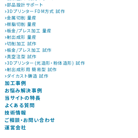
部品設計サポート
3DプリンターFDM方式 試作
金属切削 量産
樹脂切削 量産
板金/プレス加工 量産
射出成形 量産
切削加工 試作
板金/プレス加工 試作
真空注型 試作
3Dプリンター(光造形・粉体造形) 試作
射出成形用 簡易型 試作
ダイカスト鋳造 試作
加工事例
お悩み解決事例
当サイトの特長
よくある質問
技術情報
ご相談・お問い合わせ
運営会社